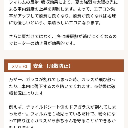
フィルムの反射･吸収効果により、夏の強烈な太陽の光に
よる車内温度の上昇を抑制します。よって、エアコン効
率がアップして燃費も良くなり、燃費が良くなれば地球
にも優しいという、素晴らしいエコになります。
さらに夏だけではなく、 冬は暖房熱が逃げにくくなるの
でヒーターの効き目が効果的です。
安全 【飛散防止】
メリット2
万が一、ガラスが割れてしまった時、ガラスが飛び散っ
たり、車内に落下するのを防いでくれます。※効果は破
損状況によります
例えば、チャイルドシート側のドアガラスが割れてしま
ったら…。フィルムを１枚貼っているだけで、粉々にな
って降り注ぐガラスから赤ちゃんを守ることができるか
もしれません。